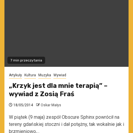
7 min przeczytania
Artykuły
Kultura
Muzyka
Wywiad
„Krzyk jest dla mnie terapią” –
wywiad z Zosią Fraś
18/05/2014
Oskar Małys
W piątek (9 maja) zespół Obscure Sphinx powrócił na
tereny gdańskiej stoczni i dał potężny, tak wokalnie jak i
brzmieniowo,...