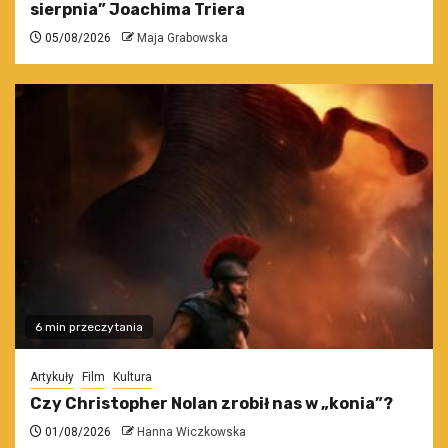
sierpnia” Joachima Triera
05/08/2026
Maja Grabowska
6 min przeczytania
Artykuły
Film
Kultura
Czy Christopher Nolan zrobił nas w „konia”?
01/08/2026
Hanna Wiczkowska