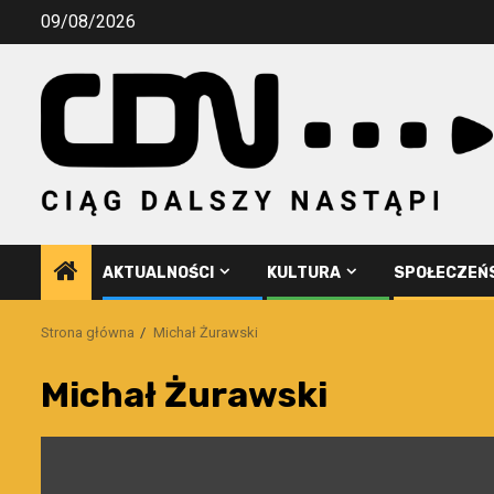
Przejdź
09/08/2026
do
treści
AKTUALNOŚCI
KULTURA
SPOŁECZEŃ
Strona główna
Michał Żurawski
Michał Żurawski