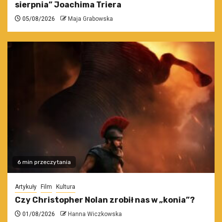
sierpnia” Joachima Triera
05/08/2026
Maja Grabowska
6 min przeczytania
Artykuły
Film
Kultura
Czy Christopher Nolan zrobił nas w „konia”?
01/08/2026
Hanna Wiczkowska