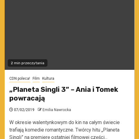
2 min przeczytania
CDN poleca!
Film
Kultura
„Planeta Singli 3” – Ania i Tomek
powracają
07/02/2019
Emilia Nawrocka
W okresie walentynkowym do kin na całym świecie
trafiają komedie romantyczne. Twórcy hitu „Planeta
Singli” na premierę ostatniej filmowej części...