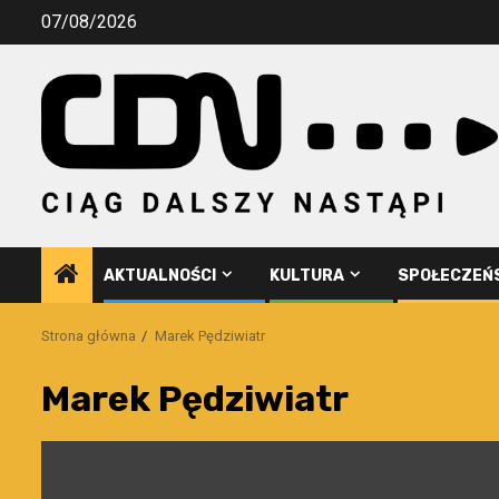
Przejdź
07/08/2026
do
treści
AKTUALNOŚCI
KULTURA
SPOŁECZEŃ
Strona główna
Marek Pędziwiatr
Marek Pędziwiatr