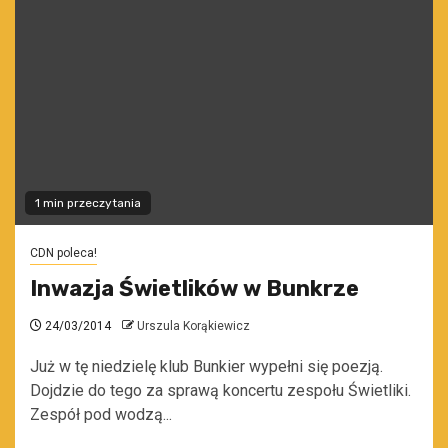
1 min przeczytania
CDN poleca!
Inwazja Świetlików w Bunkrze
24/03/2014
Urszula Korąkiewicz
Już w tę niedzielę klub Bunkier wypełni się poezją.
Dojdzie do tego za sprawą koncertu zespołu Świetliki.
Zespół pod wodzą...