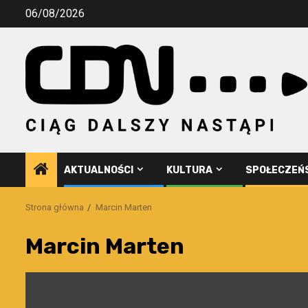
Przejdź
06/08/2026
do
treści
AKTUALNOŚCI
KULTURA
SPOŁECZEŃ
Strona główna
Marcin Marten
Marcin Marten