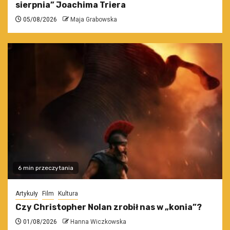
sierpnia” Joachima Triera
05/08/2026
Maja Grabowska
6 min przeczytania
Artykuły
Film
Kultura
Czy Christopher Nolan zrobił nas w „konia”?
01/08/2026
Hanna Wiczkowska