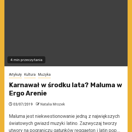
4 min przeczytania
Artykuły
Kultura
Muzyka
Karnawał w środku lata? Maluma w
Ergo Arenie
03/07/2019
Natalia Mrozek
Maluma jest niekwestionowanie jedną z największych
światowych gwiazd muzyki latino. Zazwyczaj tworzy
utwory na pograniczu gatunków reggaeton i latin pop....