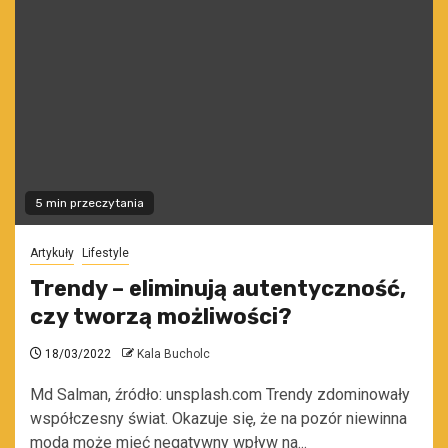
5 min przeczytania
Artykuły
Lifestyle
Trendy – eliminują autentyczność,
czy tworzą możliwości?
18/03/2022
Kala Bucholc
Md Salman, źródło: unsplash.com Trendy zdominowały
współczesny świat. Okazuje się, że na pozór niewinna
moda może mieć negatywny wpływ na...