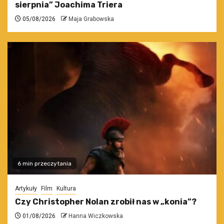
sierpnia” Joachima Triera
05/08/2026
Maja Grabowska
6 min przeczytania
Artykuły
Film
Kultura
Czy Christopher Nolan zrobił nas w „konia”?
01/08/2026
Hanna Wiczkowska