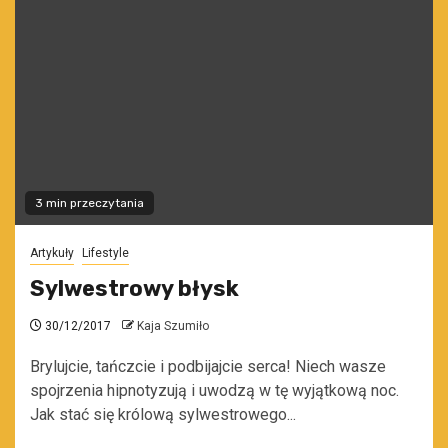
3 min przeczytania
Artykuły
Lifestyle
Sylwestrowy błysk
30/12/2017
Kaja Szumiło
Brylujcie, tańczcie i podbijajcie serca! Niech wasze
spojrzenia hipnotyzują i uwodzą w tę wyjątkową noc.
Jak stać się królową sylwestrowego...