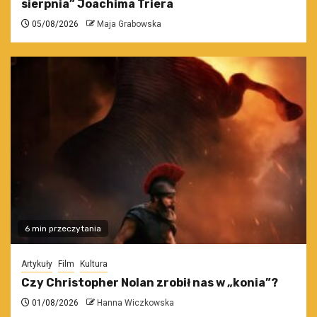
sierpnia” Joachima Triera
05/08/2026
Maja Grabowska
6 min przeczytania
Artykuły
Film
Kultura
Czy Christopher Nolan zrobił nas w „konia”?
01/08/2026
Hanna Wiczkowska