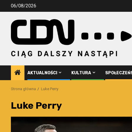
Przejdź
06/08/2026
do
treści
AKTUALNOŚCI
KULTURA
SPOŁECZEŃ
Strona główna
Luke Perry
Luke Perry