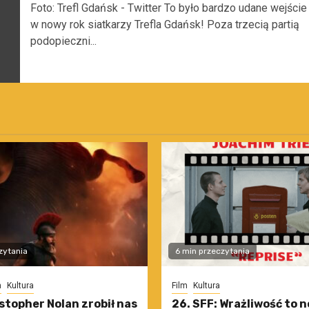
Foto: Trefl Gdańsk - Twitter To było bardzo udane wejście
w nowy rok siatkarzy Trefla Gdańsk! Poza trzecią partią
podopieczni...
zytania
6 min przeczytania
m
Kultura
Film
Kultura
stopher Nolan zrobił nas
26. SFF: Wrażliwość to 