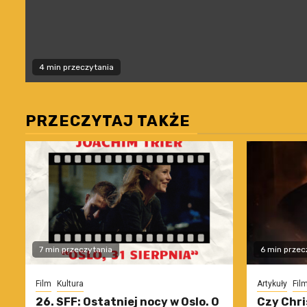
4 min przeczytania
PRZECZYTAJ TAKŻE
7 min przeczytania
6 min przec
Film
Kultura
Artykuły
Fil
26. SFF: Ostatniej nocy w Oslo. O
Czy Chri