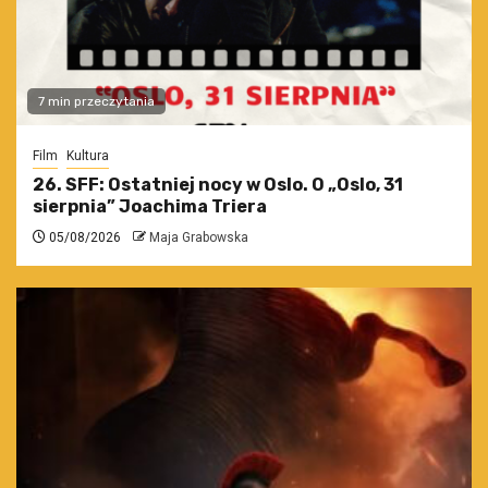
7 min przeczytania
Film
Kultura
26. SFF: Ostatniej nocy w Oslo. O „Oslo, 31
sierpnia” Joachima Triera
05/08/2026
Maja Grabowska