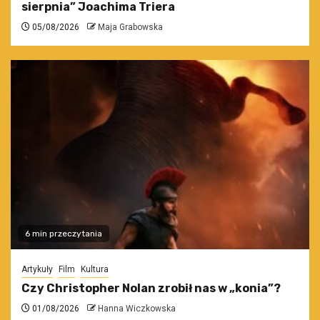
sierpnia” Joachima Triera
05/08/2026
Maja Grabowska
6 min przeczytania
Artykuły
Film
Kultura
Czy Christopher Nolan zrobił nas w „konia”?
01/08/2026
Hanna Wiczkowska