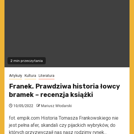
2 min przeczytania
Artykuły
Kultura
Literatura
Franek. Prawdziwa historia łowcy
bramek – recenzja książki
10/05/2022
Mariusz Włodarski
fot. empik.com Historia Tomasza Frankowskiego nie
jest pełna afer, skandali czy pijackich wybryków, do
których przyzwyczaił nas nasz rodzimy rynek...