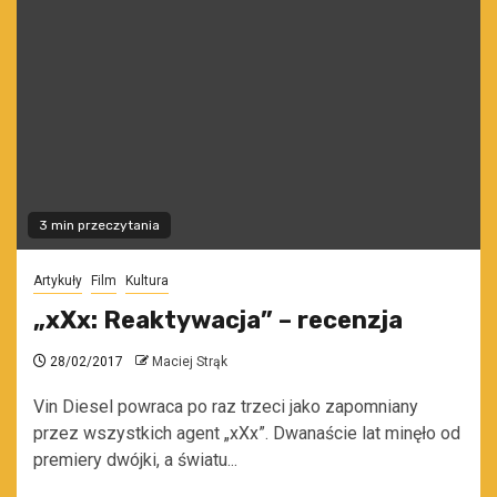
3 min przeczytania
Artykuły
Film
Kultura
„xXx: Reaktywacja” – recenzja
28/02/2017
Maciej Strąk
Vin Diesel powraca po raz trzeci jako zapomniany
przez wszystkich agent „xXx”. Dwanaście lat minęło od
premiery dwójki, a światu...