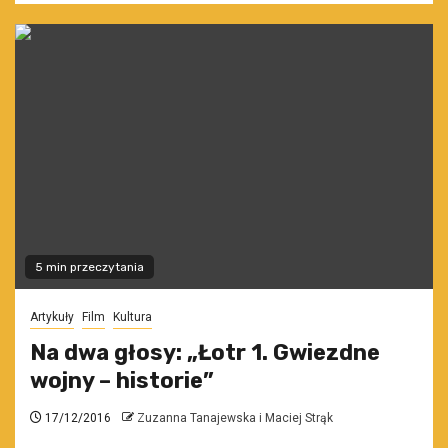
5 min przeczytania
Artykuły
Film
Kultura
Na dwa głosy: „Łotr 1. Gwiezdne
wojny – historie”
17/12/2016
Zuzanna Tanajewska i Maciej Strąk