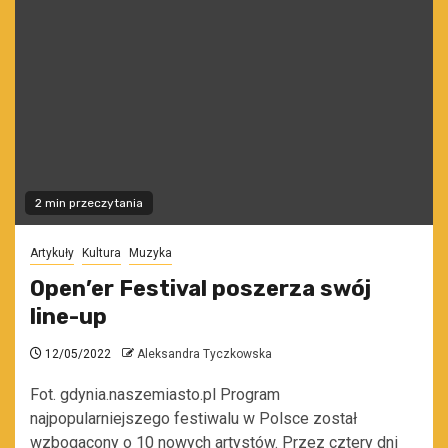
2 min przeczytania
Artykuły
Kultura
Muzyka
Open’er Festival poszerza swój
line-up
12/05/2022
Aleksandra Tyczkowska
Fot. gdynia.naszemiasto.pl Program
najpopularniejszego festiwalu w Polsce został
wzbogacony o 10 nowych artystów. Przez cztery dni