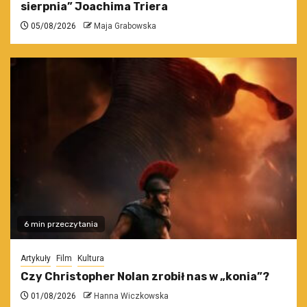
sierpnia” Joachima Triera
05/08/2026
Maja Grabowska
6 min przeczytania
Artykuły
Film
Kultura
Czy Christopher Nolan zrobił nas w „konia”?
01/08/2026
Hanna Wiczkowska