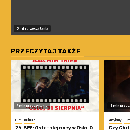
3 min przeczytania
PRZECZYTAJ TAKŻE
7 min przeczytania
6 min przec
Film
Kultura
Artykuły
Fil
26. SFF: Ostatniej nocy w Oslo. O
Czy Chri