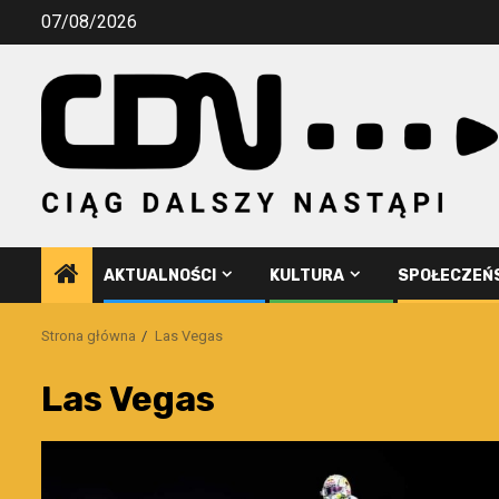
Przejdź
07/08/2026
do
treści
AKTUALNOŚCI
KULTURA
SPOŁECZEŃ
Strona główna
Las Vegas
Las Vegas