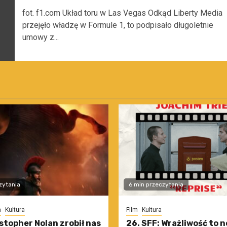
fot. f1.com Układ toru w Las Vegas Odkąd Liberty Media
przejęło władzę w Formule 1, to podpisało długoletnie
umowy z...
zytania
6 min przeczytania
m
Kultura
Film
Kultura
stopher Nolan zrobił nas
26. SFF: Wrażliwość to 