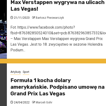
Max Verstappen wygrywa na ulicach
Las Vegas!
21/11/2023
Bartosz Piwowarczyk
Fot. https://www.facebook.com/photo?
fbid=876382850524010&set=pcb.876382963857332&lo
– Max Verstappen Max Verstappen wygrywa Grand Prix
Las Vegas. Jest to 18. zwycięstwo w sezonie Holendra.
Podium...
Artykuły
Sport
Formuła 1 kocha dolary
amerykańskie. Podpisano umowę na
Grand Prix Las Vegas
24/04/2022
Marceli Gohr