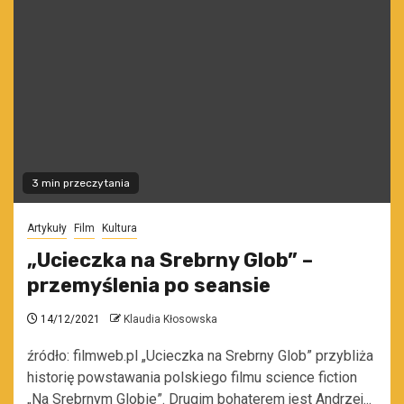
3 min przeczytania
Artykuły
Film
Kultura
„Ucieczka na Srebrny Glob” –
przemyślenia po seansie
14/12/2021
Klaudia Kłosowska
źródło: filmweb.pl „Ucieczka na Srebrny Glob” przybliża
historię powstawania polskiego filmu science fiction
„Na Srebrnym Globie”. Drugim bohaterem jest Andrzej...