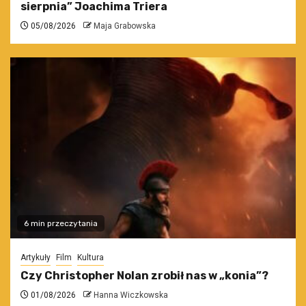
sierpnia” Joachima Triera
05/08/2026
Maja Grabowska
6 min przeczytania
Artykuły
Film
Kultura
Czy Christopher Nolan zrobił nas w „konia”?
01/08/2026
Hanna Wiczkowska