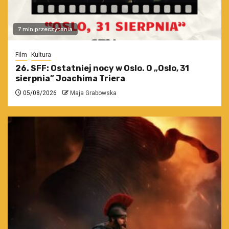
7 min przeczytania
Film
Kultura
26. SFF: Ostatniej nocy w Oslo. O „Oslo, 31
sierpnia” Joachima Triera
05/08/2026
Maja Grabowska