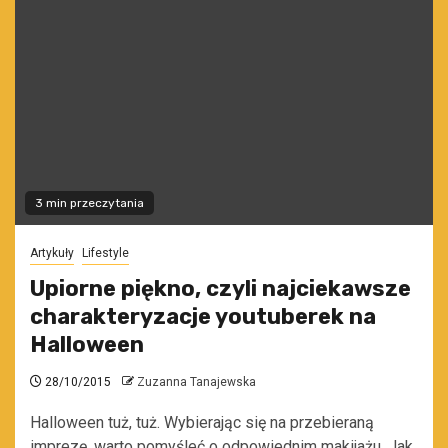
3 min przeczytania
Artykuły
Lifestyle
Upiorne piękno, czyli najciekawsze
charakteryzacje youtuberek na
Halloween
28/10/2015
Zuzanna Tanajewska
Halloween tuż, tuż. Wybierając się na przebieraną
imprezę, warto pomyśleć o odpowiednim makijażu. Jak