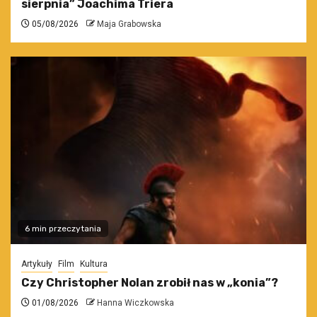
sierpnia” Joachima Triera
05/08/2026
Maja Grabowska
6 min przeczytania
Artykuły
Film
Kultura
Czy Christopher Nolan zrobił nas w „konia”?
01/08/2026
Hanna Wiczkowska