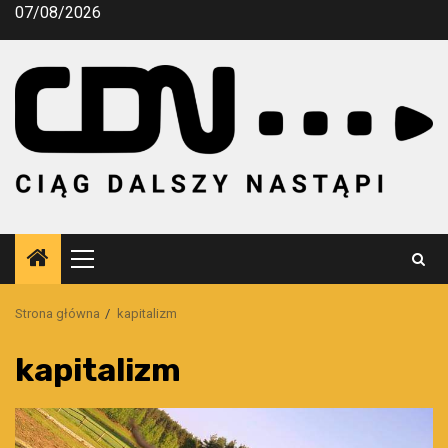
Przejdź
07/08/2026
do
treści
Menu
główne
Strona główna
kapitalizm
kapitalizm