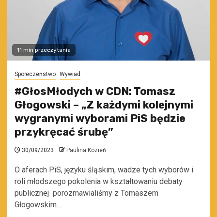
11 min przeczytania
Społeczeństwo
Wywiad
#GłosMłodych w CDN: Tomasz
Głogowski – „Z każdymi kolejnymi
wygranymi wyborami PiS będzie
przykręcać śrubę”
30/09/2023
Paulina Kozień
O aferach PiS, języku śląskim, wadze tych wyborów i
roli młodszego pokolenia w kształtowaniu debaty
publicznej porozmawialiśmy z Tomaszem
Głogowskim....