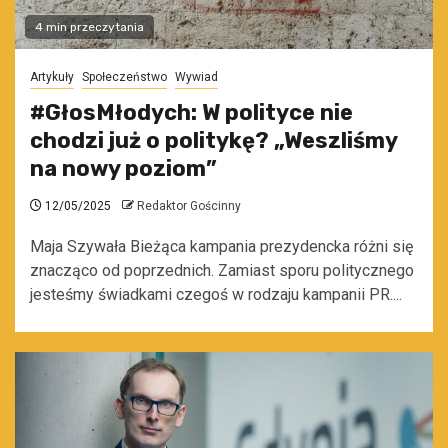
4 min przeczytania
Artykuły
Społeczeństwo
Wywiad
#GłosMłodych: W polityce nie
chodzi już o politykę? „Weszliśmy
na nowy poziom”
12/05/2025
Redaktor Gościnny
Maja Szywała Bieżąca kampania prezydencka różni się
znacząco od poprzednich. Zamiast sporu politycznego
jesteśmy świadkami czegoś w rodzaju kampanii PR....