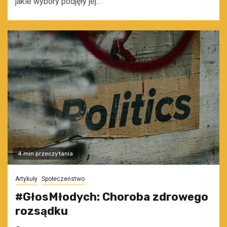
jakie wybory podjęły jej...
4 min przeczytania
Artykuły
Społeczeństwo
#GłosMłodych: Choroba zdrowego
rozsądku