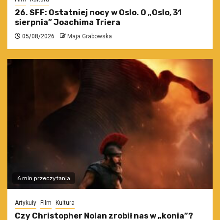
26. SFF: Ostatniej nocy w Oslo. O „Oslo, 31
sierpnia” Joachima Triera
05/08/2026
Maja Grabowska
6 min przeczytania
Artykuły
Film
Kultura
Czy Christopher Nolan zrobił nas w „konia”?