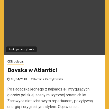
1 min przeczytania
CDN poleca!
Bovska w Atlantic!
03/04/2018
Karolina Kaczykowska
Posiadaczka jednego z najbardziej intrygujących
głosów polskiej sceny muzycznej ostatnich lat.
Zachwyca nietuzinkowym repertuarem, pozytywną
energią i oryginalnym stylem. Objawienie...