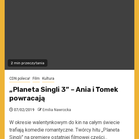
2 min przeczytania
CDN poleca!
Film
Kultura
„Planeta Singli 3” – Ania i Tomek
powracają
07/02/2019
Emilia Nawrocka
W okresie walentynkowym do kin na całym świecie
trafiają komedie romantyczne. Twórcy hitu „Planeta
Singli” na premierę ostatniej filmowej części...