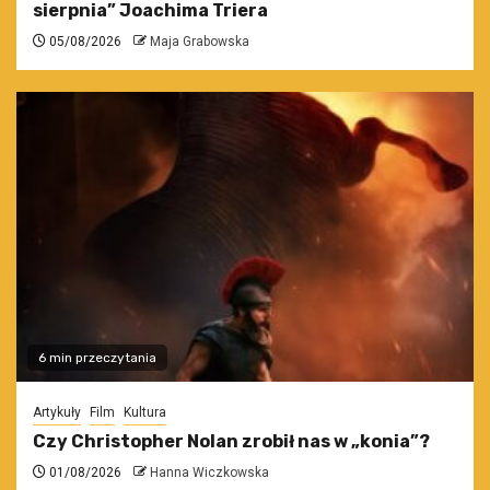
sierpnia” Joachima Triera
05/08/2026
Maja Grabowska
6 min przeczytania
Artykuły
Film
Kultura
Czy Christopher Nolan zrobił nas w „konia”?
01/08/2026
Hanna Wiczkowska