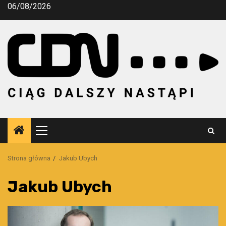
Przejdź
06/08/2026
do
treści
Menu
główne
Strona główna
Jakub Ubych
Jakub Ubych