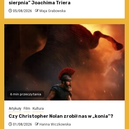
sierpnia” Joachima Triera
05/08/2026
Maja Grabowska
6 min przeczytania
Artykuły
Film
Kultura
Czy Christopher Nolan zrobił nas w „konia”?
01/08/2026
Hanna Wiczkowska