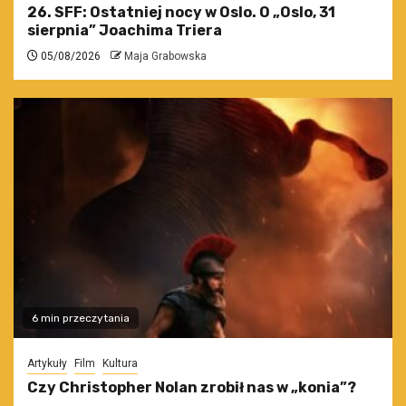
26. SFF: Ostatniej nocy w Oslo. O „Oslo, 31
sierpnia” Joachima Triera
05/08/2026
Maja Grabowska
6 min przeczytania
Artykuły
Film
Kultura
Czy Christopher Nolan zrobił nas w „konia”?