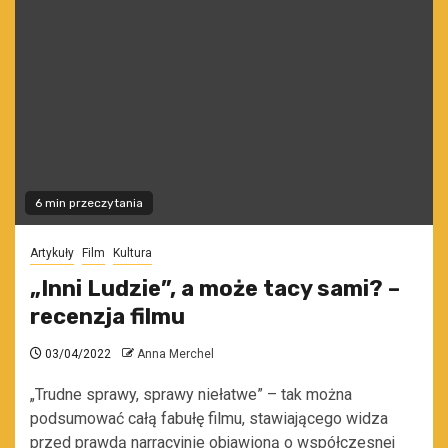
6 min przeczytania
Artykuły
Film
Kultura
„Inni Ludzie”, a może tacy sami? –
recenzja filmu
03/04/2022
Anna Merchel
„Trudne sprawy, sprawy niełatwe” – tak można
podsumować całą fabułę filmu, stawiającego widza
przed prawdą narracyjnie objawioną o współczesnej