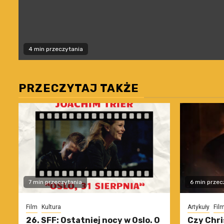
4 min przeczytania
PRZECZYTAJ TAKŻE
7 min przeczytania
6 min przec
Film
Kultura
Artykuły
Fil
26. SFF: Ostatniej nocy w Oslo. O
Czy Chri