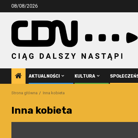
Przejdź
08/08/2026
do
treści
AKTUALNOŚCI
KULTURA
SPOŁECZEŃ
Strona główna
Inna kobieta
Inna kobieta