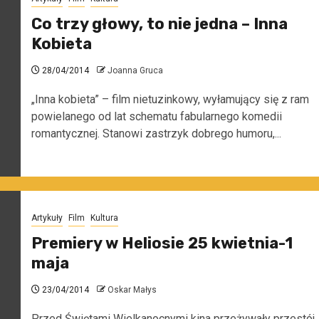
Co trzy głowy, to nie jedna – Inna
Kobieta
28/04/2014
Joanna Gruca
„Inna kobieta” – film nietuzinkowy, wyłamujący się z ram
powielanego od lat schematu fabularnego komedii
romantycznej. Stanowi zastrzyk dobrego humoru,...
Artykuły
Film
Kultura
Premiery w Heliosie 25 kwietnia-1
maja
23/04/2014
Oskar Małys
Przed Świętami Wielkanocnymi kina przeżywały przestój.