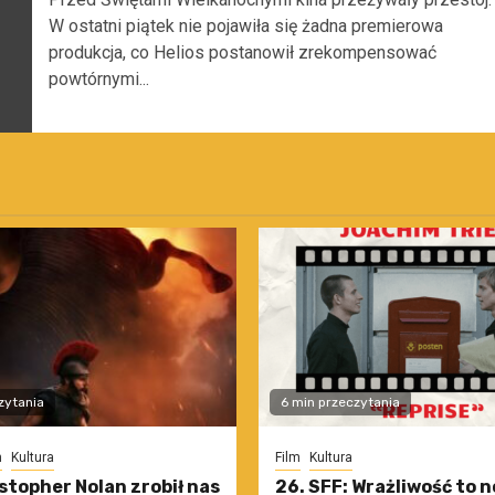
W ostatni piątek nie pojawiła się żadna premierowa
produkcja, co Helios postanowił zrekompensować
powtórnymi...
zytania
6 min przeczytania
m
Kultura
Film
Kultura
stopher Nolan zrobił nas
26. SFF: Wrażliwość to 