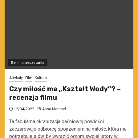
5 min przeczytania
Artykuły
Film
Kultura
Czy miłość ma „Kształt Wody”? –
recenzja filmu
12/04/2022
Anna Merchel
Ta fabularna ekranizacja baśniowej powieści
zaczarowuje odbiorcę spojrzeniem na miłość, która nie
potrzebuje słów, by wyrazić ogrom swojej istoty w...