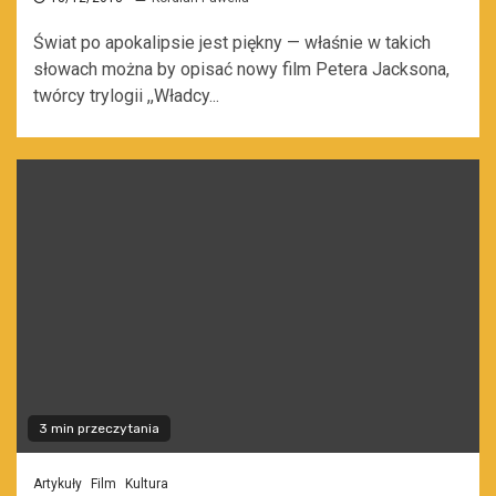
Świat po apokalipsie jest piękny — właśnie w takich
słowach można by opisać nowy film Petera Jacksona,
twórcy trylogii ,,Władcy...
3 min przeczytania
Artykuły
Film
Kultura