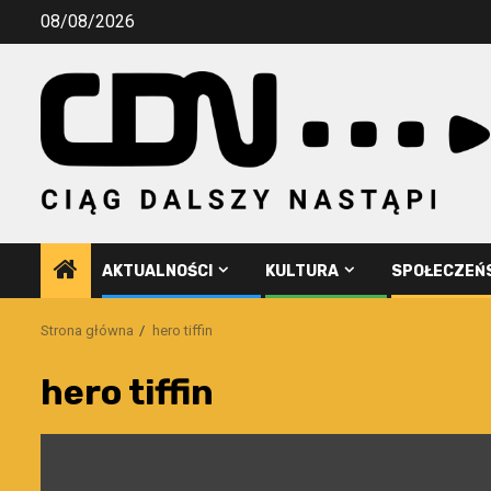
Przejdź
08/08/2026
do
treści
AKTUALNOŚCI
KULTURA
SPOŁECZEŃ
Strona główna
hero tiffin
hero tiffin