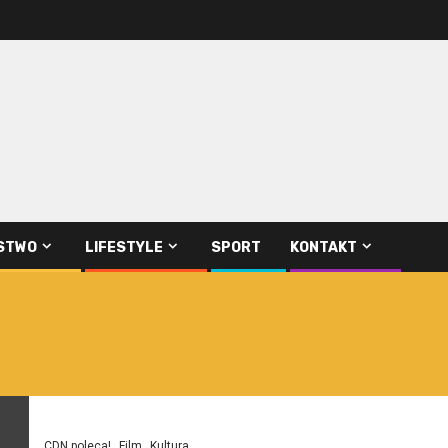
STWO
LIFESTYLE
SPORT
KONTAKT
CDN poleca!
Film
Kultura