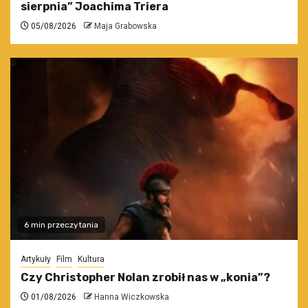
sierpnia” Joachima Triera
05/08/2026
Maja Grabowska
6 min przeczytania
Artykuły
Film
Kultura
Czy Christopher Nolan zrobił nas w „konia”?
01/08/2026
Hanna Wiczkowska