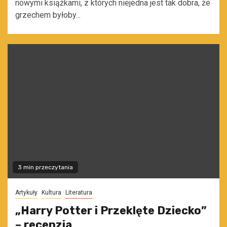
nowymi książkami, z których niejedna jest tak dobra, że
grzechem byłoby...
3 min przeczytania
Artykuły
Kultura
Literatura
„Harry Potter i Przeklęte Dziecko”
– recenzja