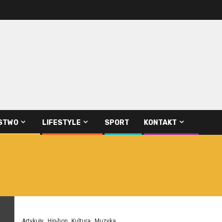
STWO
LIFESTYLE
SPORT
KONTAKT
Artykuły
Hip-hop
Kultura
Muzyka