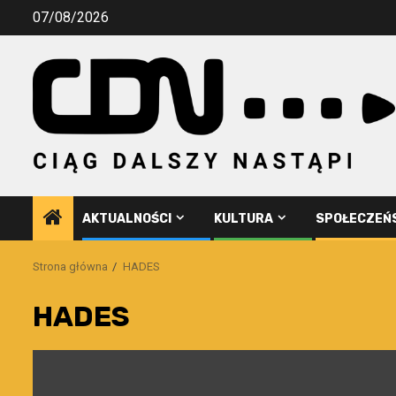
Przejdź
07/08/2026
do
treści
AKTUALNOŚCI
KULTURA
SPOŁECZEŃ
Strona główna
HADES
HADES