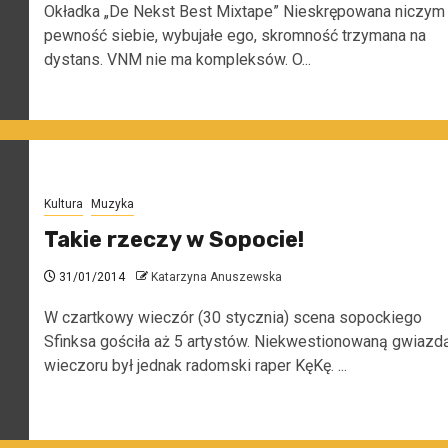
Okładka „De Nekst Best Mixtape” Nieskrępowana niczym
pewność siebie, wybujałe ego, skromność trzymana na
dystans. VNM nie ma kompleksów. O...
Kultura
Muzyka
Takie rzeczy w Sopocie!
31/01/2014
Katarzyna Anuszewska
W czartkowy wieczór (30 stycznia) scena sopockiego
Sfinksa gościła aż 5 artystów. Niekwestionowaną gwiazd
wieczoru był jednak radomski raper KęKę. ...