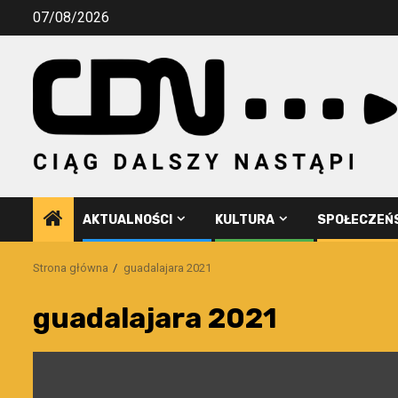
Przejdź
07/08/2026
do
treści
AKTUALNOŚCI
KULTURA
SPOŁECZEŃ
Strona główna
guadalajara 2021
guadalajara 2021