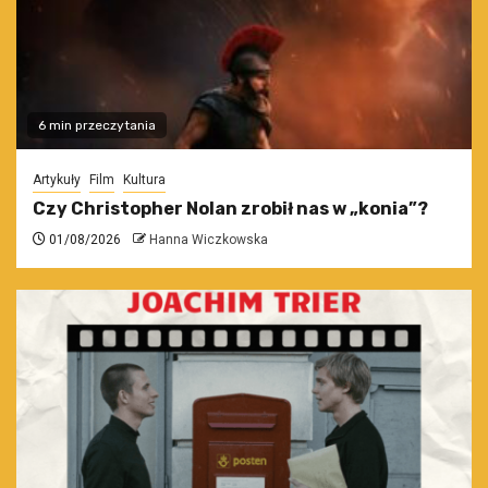
6 min przeczytania
Artykuły
Film
Kultura
Czy Christopher Nolan zrobił nas w „konia”?
01/08/2026
Hanna Wiczkowska