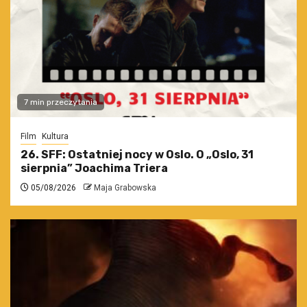
7 min przeczytania
Film
Kultura
26. SFF: Ostatniej nocy w Oslo. O „Oslo, 31
sierpnia” Joachima Triera
05/08/2026
Maja Grabowska