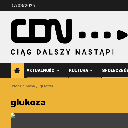
Przejdź
07/08/2026
do
treści
AKTUALNOŚCI
KULTURA
SPOŁECZEŃ
Strona główna
glukoza
glukoza