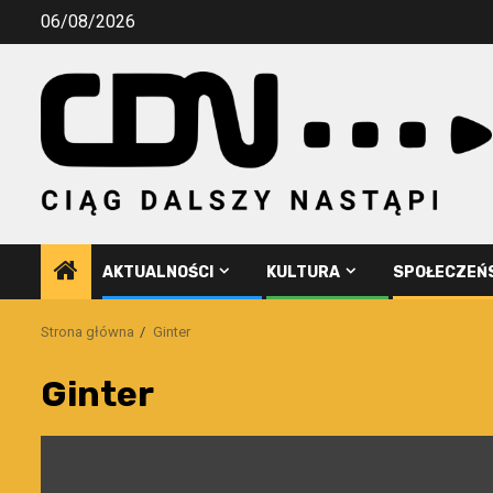
Przejdź
06/08/2026
do
treści
AKTUALNOŚCI
KULTURA
SPOŁECZEŃ
Strona główna
Ginter
Ginter