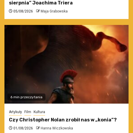
sierpnia” Joachima Triera
05/08/2026
Maja Grabowska
6 min przeczytania
Artykuły
Film
Kultura
Czy Christopher Nolan zrobił nas w „konia”?
01/08/2026
Hanna Wiczkowska