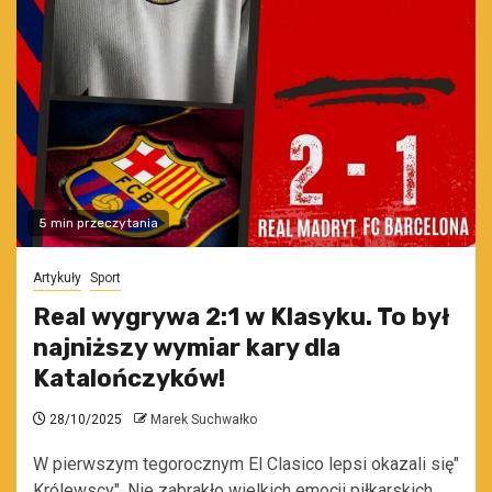
5 min przeczytania
Artykuły
Sport
Real wygrywa 2:1 w Klasyku. To był
najniższy wymiar kary dla
Katalończyków!
28/10/2025
Marek Suchwałko
W pierwszym tegorocznym El Clasico lepsi okazali się"
Królewscy". Nie zabrakło wielkich emocji piłkarskich