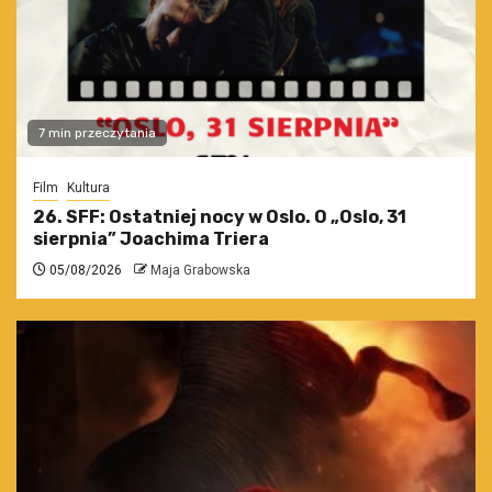
7 min przeczytania
Film
Kultura
26. SFF: Ostatniej nocy w Oslo. O „Oslo, 31
sierpnia” Joachima Triera
05/08/2026
Maja Grabowska