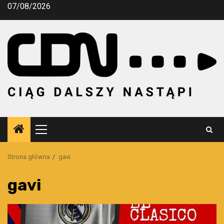
Przejdź
07/08/2026
do
treści
Menu
główne
Strona główna
gavi
gavi