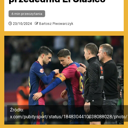
6 min przeczytania
23/10/2024
Bartosz Piwowarczyk
Źródło:
x.com/pubitysport/status/1848304410038088028/photo/