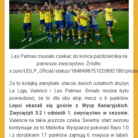
Las Palmas musiało czekać do końca października na
pierwsze zwycięstwo. Źródło:
x.com/UDLP_Oficial/status/1848498751020892180/photo
Za to kolejkę zamykało starcie dwóch ostatnich drużyn
La Liga, Valencii i Las Palmas. Śmiało można było
powiedzieć, że to dla obu ekip mecz o 6 punktów.
Lepsi okazali się goście z Wysp Kanaryjskich.
Zwyciężyli 3:2 i odnieśli 1. zwycięstwo w sezonie.
Valencia na takie jeszcze czeka. Świetny start sezonu
kontynuuje za to Mallorka. Wyspiarze pokonali Rayo 1:0
i z dorobkiem 17. punktów zajmują 6. miejsce w tabeli.