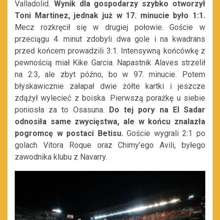
Valladolid.
Wynik dla gospodarzy szybko otworzył
Toni Martinez, jednak już w 17. minucie było 1:1.
Mecz rozkręcił się w drugiej połowie. Goście w
przeciągu 4. minut zdobyli dwa gole i na kwadrans
przed końcem prowadzili 3:1. Intensywną końcówkę z
pewnością miał Kike Garcia. Napastnik Alaves strzelił
na 2:3, ale zbyt późno, bo w 97. minucie. Potem
błyskawicznie załapał dwie żółte kartki i jeszcze
zdążył wylecieć z boiska. Pierwszą porażkę u siebie
poniosła za to Osasuna.
Do tej pory na El Sadar
odnosiła same zwycięstwa, ale w końcu znalazła
pogromcę w postaci Betisu.
Goście wygrali 2:1 po
golach Vitora Roque oraz Chimy’ego Avili, byłego
zawodnika klubu z Navarry.