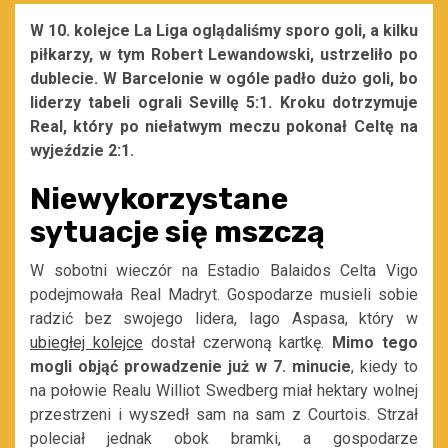
W 10. kolejce La Liga oglądaliśmy sporo goli, a kilku
piłkarzy, w tym Robert Lewandowski, ustrzeliło po
dublecie. W Barcelonie w ogóle padło dużo goli, bo
liderzy tabeli ograli Sevillę 5:1. Kroku dotrzymuje
Real, który po niełatwym meczu pokonał Celtę na
wyjeździe 2:1.
Niewykorzystane
sytuacje się mszczą
W sobotni wieczór na Estadio Balaidos Celta Vigo
podejmowała Real Madryt. Gospodarze musieli sobie
radzić bez swojego lidera, Iago Aspasa, który w
ubiegłej kolejce
dostał czerwoną kartkę.
Mimo tego
mogli objąć prowadzenie już w 7. minucie
, kiedy to
na połowie Realu Williot Swedberg miał hektary wolnej
przestrzeni i wyszedł sam na sam z Courtois. Strzał
poleciał jednak obok bramki, a gospodarze