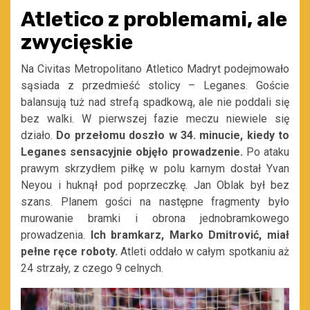
Atletico z problemami, ale
zwycięskie
Na Civitas Metropolitano Atletico Madryt podejmowało
sąsiada z przedmieść stolicy – Leganes. Goście
balansują tuż nad strefą spadkową, ale nie poddali się
bez walki. W pierwszej fazie meczu niewiele się
działo.
Do przełomu doszło w 34. minucie, kiedy to
Leganes sensacyjnie objęło prowadzenie.
Po ataku
prawym skrzydłem piłkę w polu karnym dostał Yvan
Neyou i huknął pod poprzeczkę. Jan Oblak był bez
szans. Planem gości na następne fragmenty było
murowanie bramki i obrona jednobramkowego
prowadzenia.
Ich bramkarz, Marko Dmitrović, miał
pełne ręce roboty.
Atleti oddało w całym spotkaniu aż
24 strzały, z czego 9 celnych.