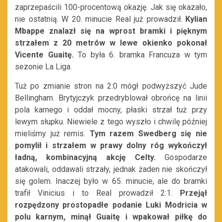
zaprzepaścili 100-procentową okazję. Jak się okazało,
nie ostatnią. W 20. minucie Real już prowadził.
Kylian
Mbappe znalazł się na wprost bramki i pięknym
strzałem z 20 metrów w lewe okienko pokonał
Vicente Guaitę.
To była 6. bramka Francuza w tym
sezonie La Liga.
Tuż po zmianie stron na 2:0 mógł podwyższyć Jude
Bellingham. Brytyjczyk przedryblował obrońcę na linii
pola karnego i oddał mocny, płaski strzał tuż przy
lewym słupku. Niewiele z tego wyszło i chwilę później
mieliśmy już remis.
Tym razem Swedberg się nie
pomylił i strzałem w prawy dolny róg wykończył
ładną, kombinacyjną akcję Celty.
Gospodarze
atakowali, oddawali strzały, jednak żaden nie skończył
się golem. Inaczej było w 65. minucie, ale do bramki
trafił Vinicius i to Real prowadził 2:1.
Przejął
rozpędzony
pr
ostopadłe podanie Luki Modricia w
polu karnym, minął Guaitę i wpakował piłkę do