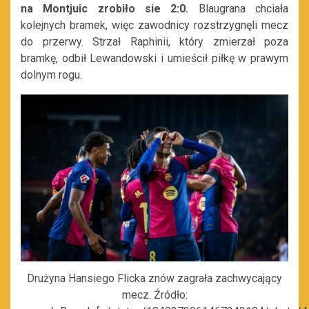
na Montjuic zrobiło sie 2:0.
Blaugrana chciała
kolejnych bramek, więc zawodnicy rozstrzygnęli mecz
do przerwy. Strzał Raphinii, który zmierzał poza
bramkę, odbił Lewandowski i umieścił piłkę w prawym
dolnym rogu.
Drużyna Hansiego Flicka znów zagrała zachwycający
mecz. Źródło: