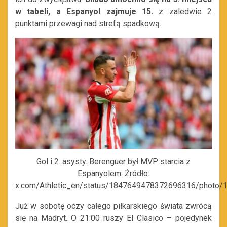
w tabeli, a Espanyol zajmuje 15.
z zaledwie 2
punktami przewagi nad strefą spadkową.
Gol i 2. asysty. Berenguer był MVP starcia z
Espanyolem. Źródło:
x.com/Athletic_en/status/1847649478372696316/photo/
Już w sobotę oczy całego piłkarskiego świata zwrócą
się na Madryt. O 21:00 ruszy El Clasico – pojedynek