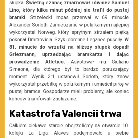
słupka.
Świetną szansę zmarnował również Samuel
Lino, który kilka minut później nie trafił do pustej
bramki.
Strzelecki impas przerwał w 69. minucie
Alexander Sorloth. Zamieszanie w polu karnym najlepiej
wykorzystał Norweg, który sprytnym strzałem piętką
pokonał Dmitrovicia. Szyki obronne Leganes puściły.
W
81. minucie do wrzutki na bliższy słupek dopadł
Griezmann, uprzedzając bramkarza i dając
prowadzenie Atletico.
Asystował mu Giuliano
Simeone, dla którego był to bardzo poruszający
moment. Wynik 3:1 ustanowił Sorloth, który znów
wykorzystał przebitkę w polu karnym i umieścił piłkę w
pustej bramce. Gospodarze mieli problemy, ale koniec
końców triumfowali zasłużenie.
Katastrofa Valencii trwa
Całkiem ciekawe starcie obejrzeliśmy na otwarcie 10.
kolejki La Liga. Alaves podejmowało u siebie