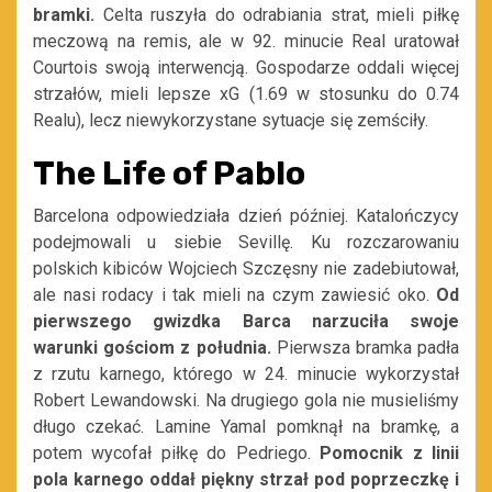
bramki.
Celta ruszyła do odrabiania strat, mieli piłkę
meczową na remis, ale w 92. minucie Real uratował
Courtois swoją interwencją. Gospodarze oddali więcej
strzałów, mieli lepsze xG (1.69 w stosunku do 0.74
Realu), lecz niewykorzystane sytuacje się zemściły.
The Life of Pablo
Barcelona odpowiedziała dzień później. Katalończycy
podejmowali u siebie Sevillę. Ku rozczarowaniu
polskich kibiców Wojciech Szczęsny nie zadebiutował,
ale nasi rodacy i tak mieli na czym zawiesić oko.
Od
pierwszego gwizdka Barca narzuciła swoje
warunki gościom z południa.
Pierwsza bramka padła
z rzutu karnego, którego w 24. minucie wykorzystał
Robert Lewandowski. Na drugiego gola nie musieliśmy
długo czekać. Lamine Yamal pomknął na bramkę, a
potem wycofał piłkę do Pedriego.
Pomocnik z linii
pola karnego oddał piękny strzał pod poprzeczkę i