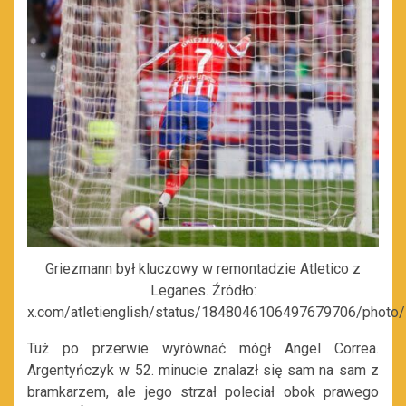
Griezmann był kluczowy w remontadzie Atletico z
Leganes. Źródło:
x.com/atletienglish/status/1848046106497679706/photo
Tuż po przerwie wyrównać mógł Angel Correa.
Argentyńczyk w 52. minucie znalazł się sam na sam z
bramkarzem, ale jego strzał poleciał obok prawego