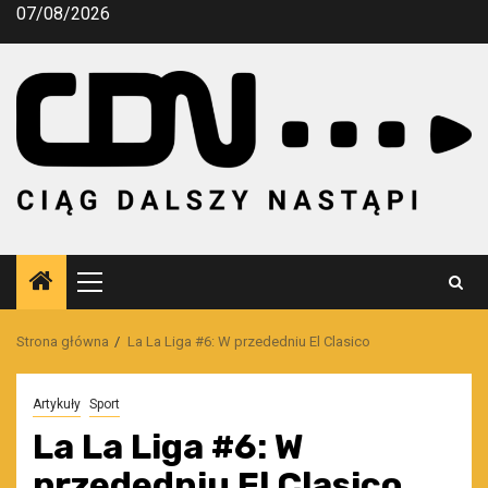
Przejdź
07/08/2026
do
treści
Menu
główne
Strona główna
La La Liga #6: W przededniu El Clasico
Artykuły
Sport
La La Liga #6: W
przededniu El Clasico