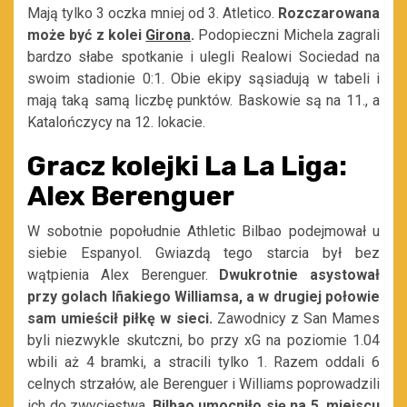
Mają tylko 3 oczka mniej od 3. Atletico.
Rozczarowana
może być z kolei
Girona
.
Podopieczni Michela zagrali
bardzo słabe spotkanie i ulegli Realowi Sociedad na
swoim stadionie 0:1. Obie ekipy sąsiadują w tabeli i
mają taką samą liczbę punktów. Baskowie są na 11., a
Katalończycy na 12. lokacie.
Gracz kolejki La La Liga:
Alex Berenguer
W sobotnie popołudnie Athletic Bilbao podejmował u
siebie Espanyol. Gwiazdą tego starcia był bez
wątpienia Alex Berenguer.
Dwukrotnie asystował
przy golach Iñakiego Williamsa, a w drugiej połowie
sam umieścił piłkę w sieci.
Zawodnicy z San Mames
byli niezwykle skutczni, bo przy xG na poziomie 1.04
wbili aż 4 bramki, a stracili tylko 1. Razem oddali 6
celnych strzałów, ale Berenguer i Williams poprowadzili
ich do zwycięstwa.
Bilbao umocniło się na 5. miejscu