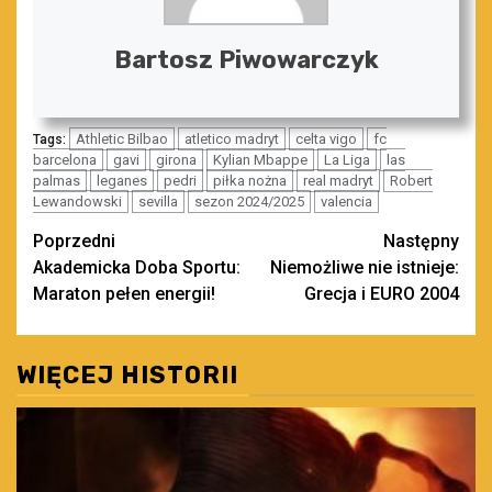
Bartosz Piwowarczyk
Athletic Bilbao
atletico madryt
celta vigo
fc
Tags:
barcelona
gavi
girona
Kylian Mbappe
La Liga
las
palmas
leganes
pedri
piłka nożna
real madryt
Robert
Lewandowski
sevilla
sezon 2024/2025
valencia
Zobacz
Poprzedni
Następny
Akademicka Doba Sportu:
Niemożliwe nie istnieje:
wpisy
Maraton pełen energii!
Grecja i EURO 2004
WIĘCEJ HISTORII