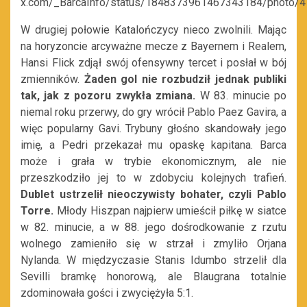
x.com/_BarcaInfo/status/1848373961467343184/photo/4
W drugiej połowie Katalończycy nieco zwolnili. Mając
na horyzoncie arcyważne mecze z Bayernem i Realem,
Hansi Flick zdjął swój ofensywny tercet i posłał w bój
zmienników.
Żaden gol nie rozbudził jednak publiki
tak, jak z pozoru zwykła zmiana.
W 83. minucie po
niemal roku przerwy, do gry wrócił Pablo Paez Gavira, a
więc popularny Gavi. Trybuny głośno skandowały jego
imię, a Pedri przekazał mu opaskę kapitana. Barca
może i grała w trybie ekonomicznym, ale nie
przeszkodziło jej to w zdobyciu kolejnych trafień.
Dublet ustrzelił nieoczywisty bohater, czyli Pablo
Torre.
Młody Hiszpan najpierw umieścił piłkę w siatce
w 82. minucie, a w 88. jego dośrodkowanie z rzutu
wolnego zamieniło się w strzał i zmyliło Orjana
Nylanda. W międzyczasie Stanis Idumbo strzelił dla
Sevilli bramkę honorową, ale Blaugrana totalnie
zdominowała gości i zwyciężyła 5:1.