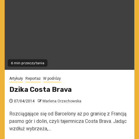
6 min przeczytania
Artykuły
Reportaż
W podróży
Dzika Costa Brava
07/04/2014
Marlena Orzechowska
Rozciągające się od Barcelony aż po granicę z Francją
pasmo gór i dolin, czyli tajemnicza Costa Brava. Jadąc
wzdłuż wybrzeża,...