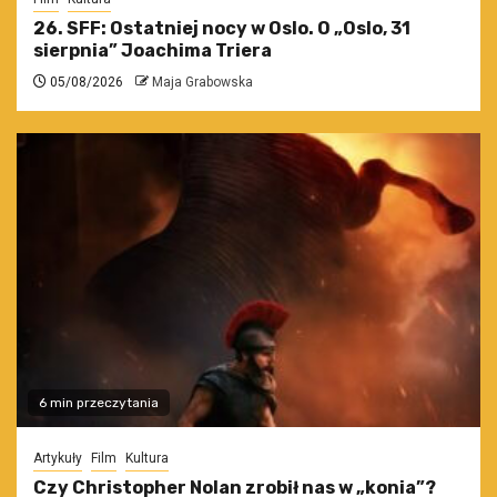
26. SFF: Ostatniej nocy w Oslo. O „Oslo, 31
sierpnia” Joachima Triera
05/08/2026
Maja Grabowska
6 min przeczytania
Artykuły
Film
Kultura
Czy Christopher Nolan zrobił nas w „konia”?