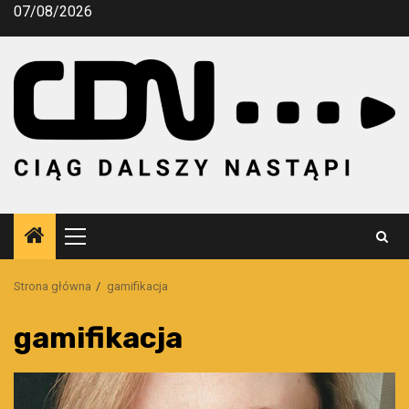
Przejdź
07/08/2026
do
treści
Menu
główne
Strona główna
gamifikacja
gamifikacja