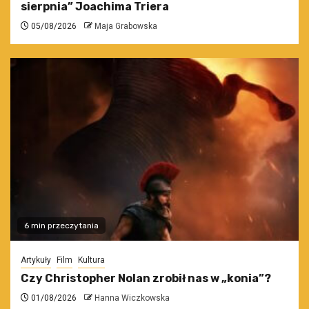
sierpnia” Joachima Triera
05/08/2026
Maja Grabowska
6 min przeczytania
Artykuły
Film
Kultura
Czy Christopher Nolan zrobił nas w „konia”?
01/08/2026
Hanna Wiczkowska