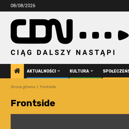
Przejdź
08/08/2026
do
treści
AKTUALNOŚCI
KULTURA
SPOŁECZEŃ
Strona główna
Frontside
Frontside