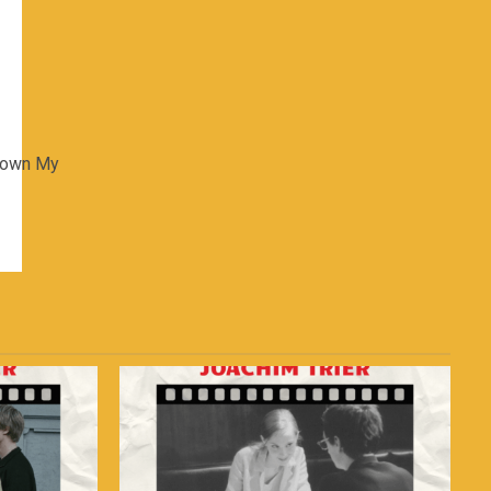
Drown My