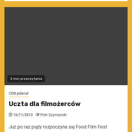
2 min przeczytania
CDN poleca!
Uczta dla filmożerców
16/11/2013
Piotr Szymański
Już po raz piąty rozpoczyna się Food Film Fest