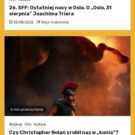
26. SFF: Ostatniej nocy w Oslo. O „Oslo, 31
sierpnia” Joachima Triera
05/08/2026
Maja Grabowska
6 min przeczytania
Artykuły
Film
Kultura
Czy Christopher Nolan zrobił nas w „konia”?