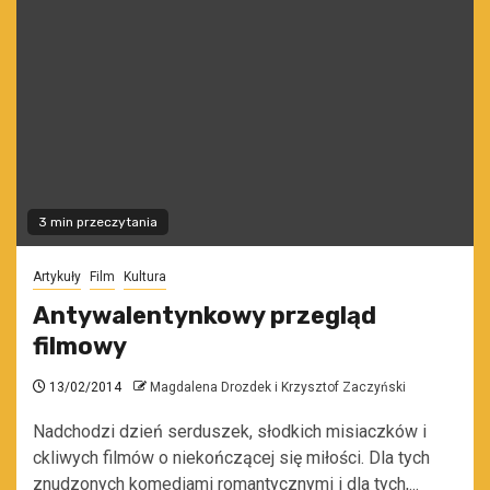
3 min przeczytania
Artykuły
Film
Kultura
Antywalentynkowy przegląd
filmowy
13/02/2014
Magdalena Drozdek i Krzysztof Zaczyński
Nadchodzi dzień serduszek, słodkich misiaczków i
ckliwych filmów o niekończącej się miłości. Dla tych
znudzonych komediami romantycznymi i dla tych,...