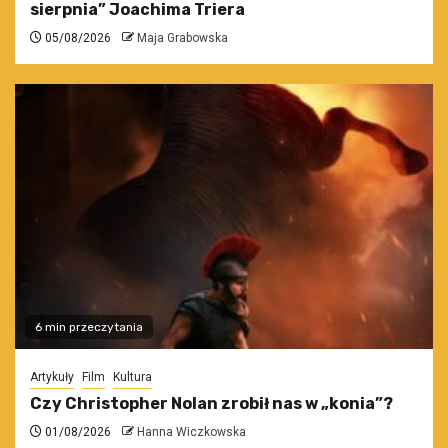
sierpnia” Joachima Triera
05/08/2026
Maja Grabowska
6 min przeczytania
Artykuły
Film
Kultura
Czy Christopher Nolan zrobił nas w „konia”?
01/08/2026
Hanna Wiczkowska