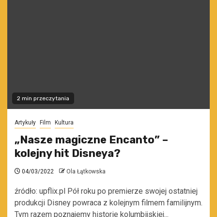
2 min przeczytania
Artykuły
Film
Kultura
„Nasze magiczne Encanto” –
kolejny hit Disneya?
04/03/2022
Ola Łątkowska
źródło: upflix.pl Pół roku po premierze swojej ostatniej
produkcji Disney powraca z kolejnym filmem familijnym.
Tym razem poznajemy historie kolumbijskiej...