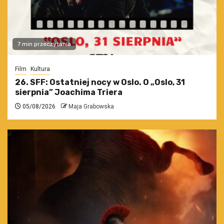
7 min przeczytania
Film
Kultura
26. SFF: Ostatniej nocy w Oslo. O „Oslo, 31
sierpnia” Joachima Triera
05/08/2026
Maja Grabowska