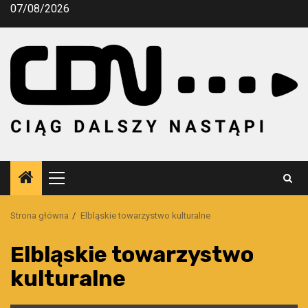
Przejdź
07/08/2026
do
treści
Menu
główne
Strona główna
Elbląskie towarzystwo kulturalne
Elbląskie towarzystwo
kulturalne