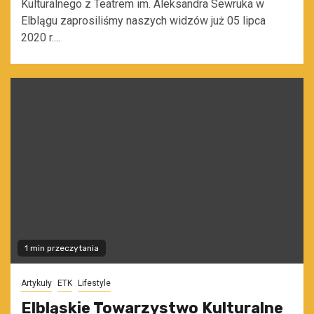
Kulturalnego z Teatrem im. Aleksandra Sewruka w
Elblągu zaprosiliśmy naszych widzów już 05 lipca
2020 r....
1 min przeczytania
Artykuły
ETK
Lifestyle
Elbląskie Towarzystwo Kulturalne